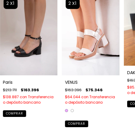
2X1
2X1
DA
$16
Paris
VENUS
$85
$213.711
$163.396
$163.396
$75.346
o de
$138.887
con
Transferencia
$64.044
con
Transferencia
o depósito bancario
o depósito bancario
CO
COMPRAR
COMPRAR