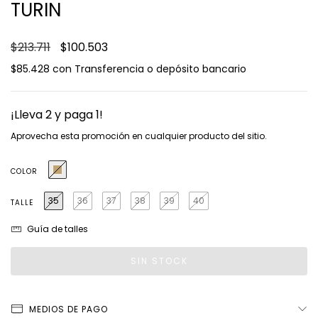
TURIN
$213.711
$100.503
$85.428
con
Transferencia o depósito bancario
¡Lleva 2 y paga 1!
Aprovecha esta promoción en cualquier producto del sitio.
COLOR
35
36
37
38
39
40
TALLE
Guía de talles
MEDIOS DE PAGO