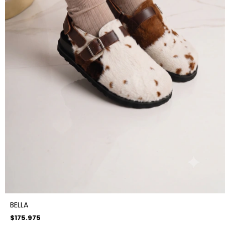
BELLA
$175.975