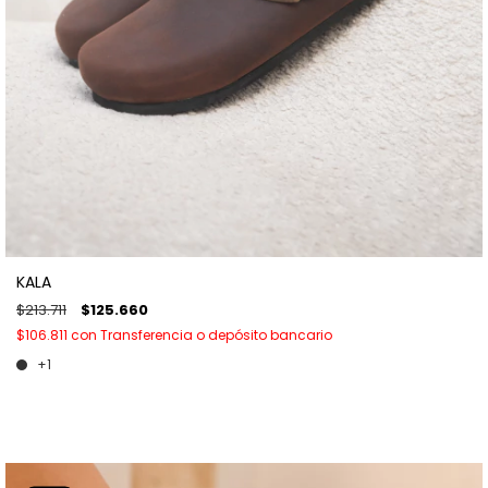
KALA
$213.711
$125.660
$106.811
con
Transferencia o depósito bancario
+1