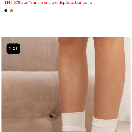
$149.579
con
Transferencia o depósito bancario
2X1