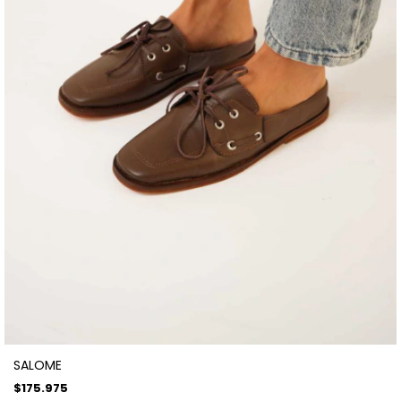
SALOME
$175.975