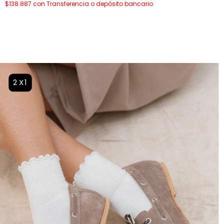
$138.887
con
Transferencia o depósito bancario
2X1