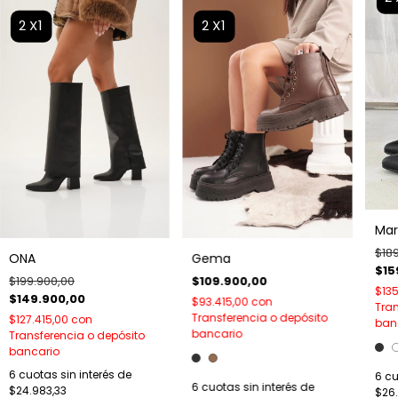
2X1
2X1
Mar
$18
Gema
ONA
$15
$109.900,00
$199.900,00
$135
$149.900,00
$93.415,00
con
Tran
Transferencia o depósito
$127.415,00
con
ban
bancario
Transferencia o depósito
bancario
6
cuotas sin interés de
6
cu
6
cuotas sin interés de
$24.983,33
$26