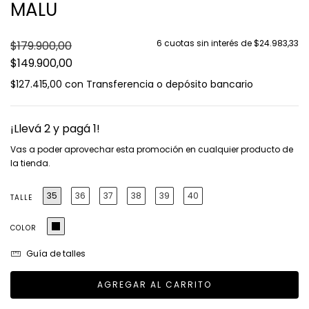
MALU
6
cuotas sin interés de
$24.983,33
$179.900,00
$149.900,00
$127.415,00
con
Transferencia o depósito bancario
¡Llevá 2 y pagá 1!
Vas a poder aprovechar esta promoción en cualquier producto de
la tienda.
35
36
37
38
39
40
TALLE
COLOR
Guía de talles