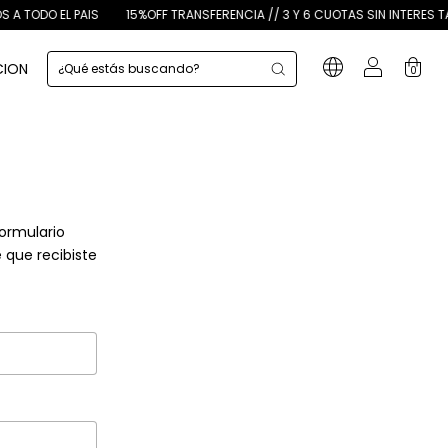
 TODO EL PAIS
15%OFF TRANSFERENCIA // 3 Y 6 CUOTAS SIN INTERES TARJE
CION
0
formulario
que recibiste