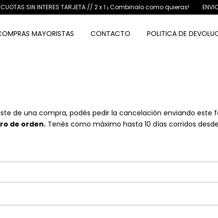
OTAS SIN INTERES TARJETA // 2 x 1 ¡ Combinalo como quieras!
ENVIOS A
COMPRAS MAYORISTAS
CONTACTO
POLITICA DE DEVOLU
tiste de una compra, podés pedir la cancelación enviando este 
ro de orden.
Tenés como máximo hasta 10 días corridos desde 