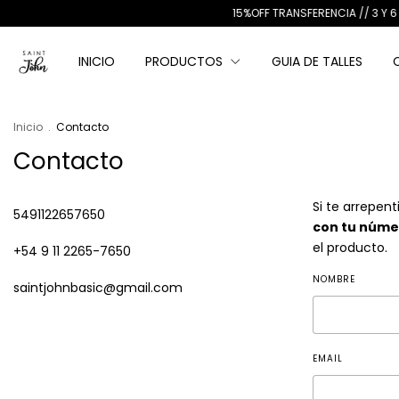
15%OFF TRANSFERENCIA // 3 Y 6 CU
INICIO
PRODUCTOS
GUIA DE TALLES
Inicio
.
Contacto
Contacto
Si te arrepen
5491122657650
con tu núme
el producto.
+54 9 11 2265-7650
NOMBRE
saintjohnbasic@gmail.com
EMAIL