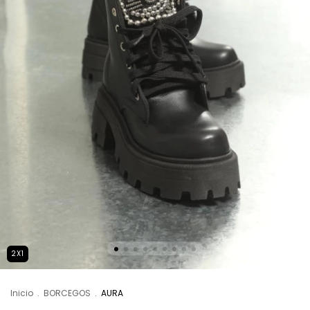
2X1
Inicio
.
BORCEGOS
.
AURA