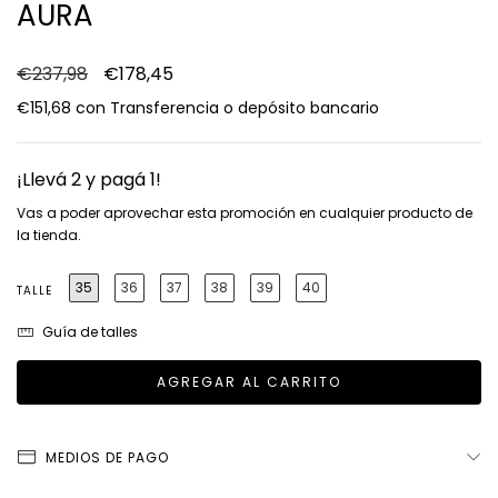
AURA
€237,98
€178,45
€151,68
con
Transferencia o depósito bancario
¡Llevá 2 y pagá 1!
Vas a poder aprovechar esta promoción en cualquier producto de
la tienda.
35
36
37
38
39
40
TALLE
Guía de talles
MEDIOS DE PAGO