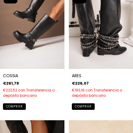
ARES
COSSIA
€226,07
€261,79
€192,16
con
Transferencia o
€222,52
con
Transferencia o
depósito bancario
depósito bancario
COMPRAR
COMPRAR