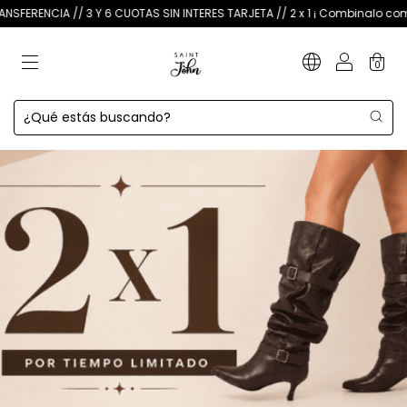
6 CUOTAS SIN INTERES TARJETA // 2 x 1 ¡ Combinalo como quieras!
ENV
0