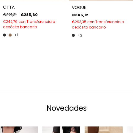
OTTA
VOGUE
€321,31
€285,60
€345,12
€242,76
con
Transferencia o
€293,35
con
Transferencia o
depósito bancario
depósito bancario
+1
+2
BOTAS
TEXANAS
B
VER MÁS
VER MÁS
V
Novedades
2X1
2X1
2X1