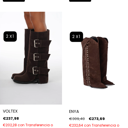
2X1
2X1
VOLTEX
ENYA
€237,98
€309,40
€273,69
€202,28
con
Transferencia o
€232,64
con
Transferencia o