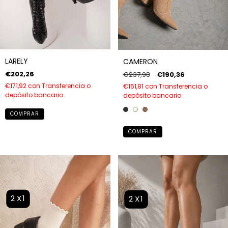
LARELY
CAMERON
€202,26
€237,98
€190,36
€171,92
con
Transferencia o
€161,81
con
Transferencia o
depósito bancario
depósito bancario
COMPRAR
COMPRAR
2X1
2X1