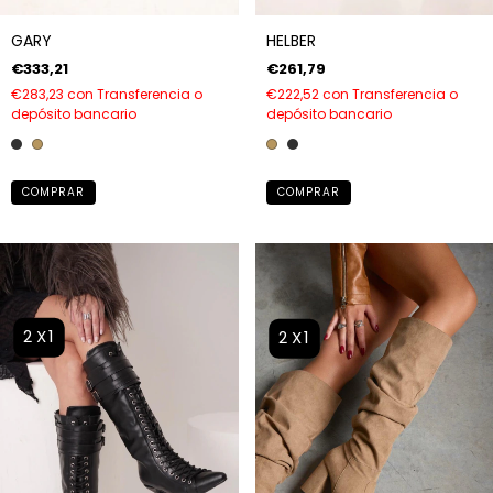
HELBER
GARY
€261,79
€333,21
€222,52
con
Transferencia o
€283,23
con
Transferencia o
depósito bancario
depósito bancario
COMPRAR
COMPRAR
2X1
2X1