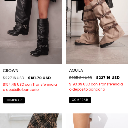
AQUILA
CROWN
$295.34 USD
$227.16 USD
$227.16 USD
$181.70 USD
$193.09 USD
con
Transferencia
$154.45 USD
con
Transferencia
o depósito bancario
o depósito bancario
COMPRAR
COMPRAR