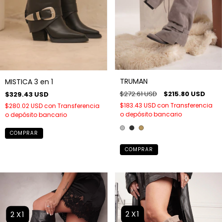
TRUMAN
MISTICA 3 en 1
$272.61 USD
$215.80 USD
$329.43 USD
$183.43 USD
con
Transferencia
$280.02 USD
con
Transferencia
o depósito bancario
o depósito bancario
COMPRAR
COMPRAR
2X1
2X1