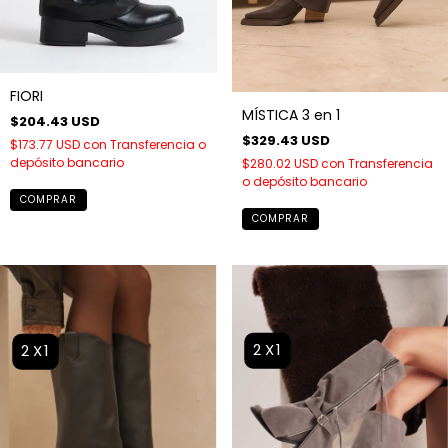
FIORI
MÍSTICA 3 en 1
$204.43 USD
$329.43 USD
$173.77 USD
con
Transferencia o
depósito bancario
$280.02 USD
con
Transferencia
o depósito bancario
COMPRAR
COMPRAR
2X1
2X1