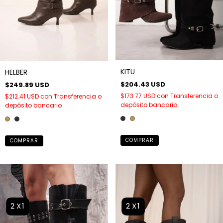
KITU
HELBER
$204.43 USD
$249.89 USD
$173.77 USD
con
Transferencia o
$212.41 USD
con
Transferencia o
depósito bancario
depósito bancario
COMPRAR
COMPRAR
2X1
2X1