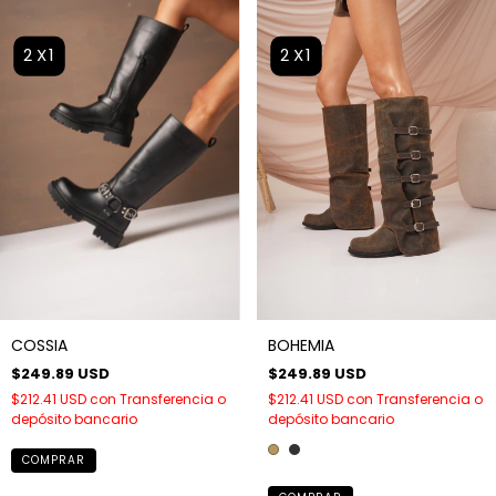
2X1
2X1
BOHEMIA
COSSIA
$249.89 USD
$249.89 USD
$212.41 USD
con
Transferencia o
$212.41 USD
con
Transferencia o
depósito bancario
depósito bancario
COMPRAR