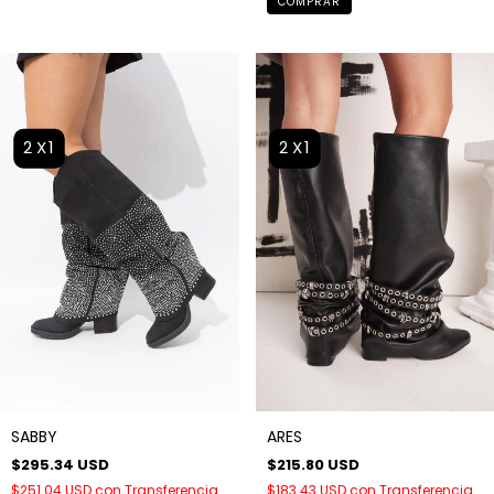
COMPRAR
2X1
2X1
ARES
SABBY
$215.80 USD
$295.34 USD
$183.43 USD
con
Transferencia
$251.04 USD
con
Transferencia