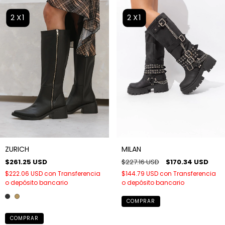
2X1
2X1
MILAN
ZURICH
$227.16 USD
$170.34 USD
$261.25 USD
$144.79 USD
con
Transferencia
$222.06 USD
con
Transferencia
o depósito bancario
o depósito bancario
COMPRAR
COMPRAR