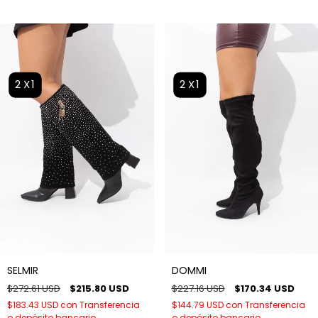
2X1
2X1
SELMIR
DOMMI
$272.61 USD
$215.80 USD
$227.16 USD
$170.34 USD
$183.43 USD
con
Transferencia
$144.79 USD
con
Transferencia
o depósito bancario
o depósito bancario